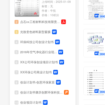
上传时间：2025-01-09
标签：无
社会科学
作者：牛悦
文档
4
价格：10积分
生活休闲
点石xx工程材料科技有限责...
2
资格考试资料
光致变色材料新型窗膜
3
环保科技公司创业计划书
4
职称资料
2016年空气净化器行业现...
5
XX公司环保创业项目计划书
6
XX环保公司商业计划书
7
创业计划书-创意环保家居
8
创业计划书肇庆创辉环保科技...
9
创业项目计划书
10