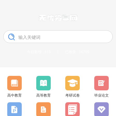
今日新增
115
已收录
16795
高中教育
高等教育
考研试卷
毕业论文