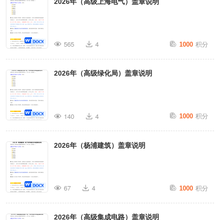
2026年（高级上海电气）盖章说明
积分
565
4
1000
2026年（高级绿化局）盖章说明
积分
140
4
1000
2026年（杨浦建筑）盖章说明
积分
67
4
1000
2026年（高级集成电路）盖章说明