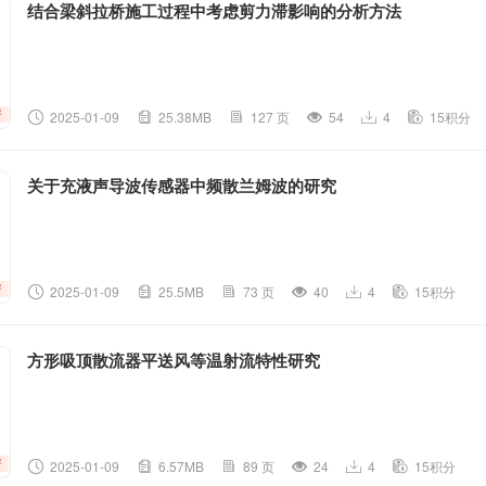
结合梁斜拉桥施工过程中考虑剪力滞影响的分析方法
2025-01-09
25.38MB
127 页
54
4
15积分
关于充液声导波传感器中频散兰姆波的研究
2025-01-09
25.5MB
73 页
40
4
15积分
方形吸顶散流器平送风等温射流特性研究
2025-01-09
6.57MB
89 页
24
4
15积分