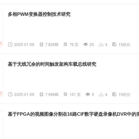
多相PWM变换器控制技术研究
2025-01-09
7.82MB
76 页
25
4
15积分
基于无线冗余的时间触发架构车载总线研究
2025-01-09
7.99MB
101 页
9
4
15积分
基于FPGA的视频图像分割在16路CIF数字硬盘录像机DVR中的