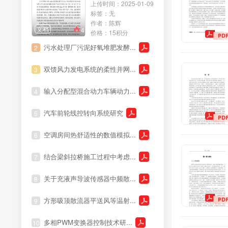
上传时间：2025-01-09
职称资料
标签：无
作者：陈辉
文档
4
价格：15积分
污水处理厂污泥好氧堆肥发酵...
2
双馈风力发电系统的柔性并网...
3
输入分配型混合动力车辆动力...
4
汽车前轮线控转向系统研究
5
空调房间热舒适性的数值模拟...
6
结合梁斜拉桥施工过程中考虑...
7
关于充液声导波传感器中频散...
8
方形吸顶散流器平送风等温射...
9
多相PWM变换器控制技术研...
10