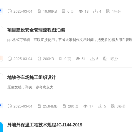
2025-03-04
19.98KB
6 页
18
4
1积分
项目建设安全管理流程图汇编
ppt格式可编辑、可以直接使用，节省大家制作文档时间，把更多的精力用在管
2025-03-04
200KB
9 页
51
5
1积分
地铁停车场施工组织设计
原创文档，详实、参考意义大
2025-03-04
25.84MB
280 页
17
5
3积分
外墙外保温工程技术规程JGJ144-2019