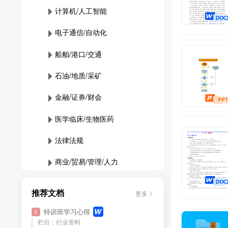
计算机/人工智能
电子通信/自动化
船舶/港口/交通
石油/地质/采矿
金融/证券/财会
医学临床/生物医药
法律法规
商业/贸易/管理/人力
化工/材料/环境
推荐文档
更多
轻工行业
特训班学习心得
1
栏目：行业资料
原创
农林牧渔