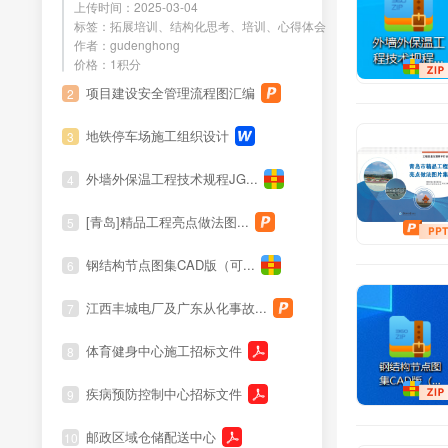
上传时间：2025-03-04
标签：拓展培训、结构化思考、培训、心得体会
社会科学
文
作者：gudenghong
档
4
价格：1积分
生活休闲
项目建设安全管理流程图汇编
2
资格考试资料
地铁停车场施工组织设计
3
外墙外保温工程技术规程JG...
4
职称资料
[青岛]精品工程亮点做法图...
5
钢结构节点图集CAD版（可...
6
江西丰城电厂及广东从化事故...
7
体育健身中心施工招标文件
8
疾病预防控制中心招标文件
9
邮政区域仓储配送中心
10