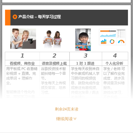
英语学习智
看视频 学英
APP 
界面
剩余
24
页未读
继续阅读