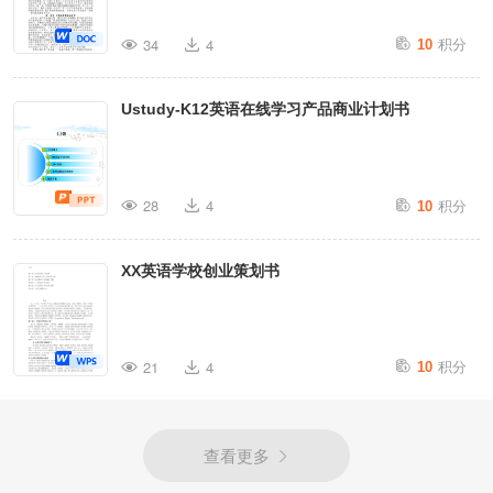
积分
34
4
10
Ustudy-K12英语在线学习产品商业计划书
积分
28
4
10
1
2
XX英语学校创业策划书
看视频，做作业 语音及视频
上载
用平板或 
收看精
谷歌投资技术智
PC 
彩视频 
直播。完
能纠错每一个音
+
积分
21
4
10
成单词 
理解作
节。
+
业。
学生每天上传视
频及留言，培养
查看更多
智能推送个性化内
习惯。