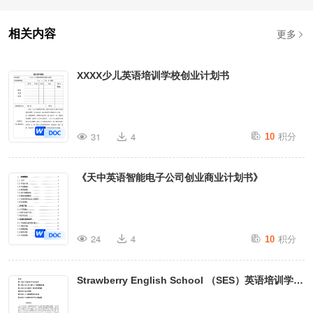
更多
相关内容
XXXX少儿英语培训学校创业计划书
积分
31
4
10
数万分钟分程
度分类视频
手机平板安卓 
平台  
谷
IOS 
+ 
每天天重点学
习推介
音
数据共享，个
人 
班级学
+ 
/
习报告
《天中英语智能电子公司创业商业计划书》
积分
24
4
10
Strawberry English School （SES）英语培训学校
产品介绍 – 每天学习过程
计划书